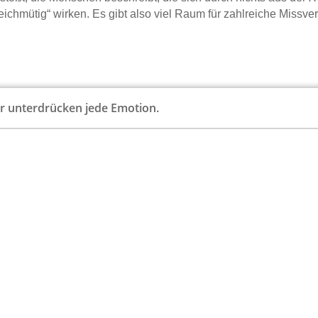
ichmütig“ wirken. Es gibt also viel Raum für zahlreiche Missver
er unterdrücken jede Emotion.
r leben asketisch.
er kümmert nicht, was andere denken.
 sind nicht politisch aktiv.