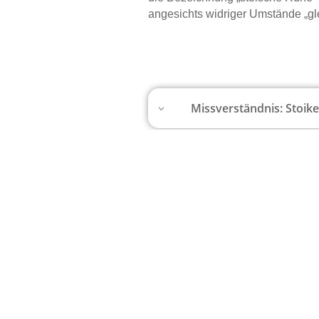
angesichts widriger Umstände „gle
Missverständnis: Stoik
Missverständnis: Stoike
Missverständnis: Stoik
Missverständnis: Stoiker