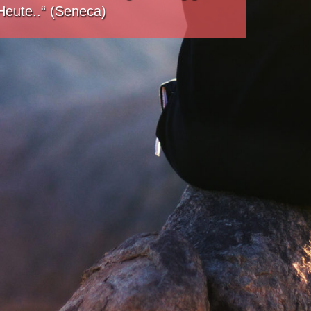
 Heute..“ (Seneca)