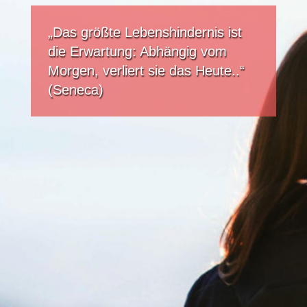
„Das größte Lebenshindernis ist
die Erwartung: Abhängig vom
Morgen, verliert sie das Heute..“
(Seneca)