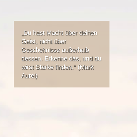
„Du hast Macht über deinen
Geist, nicht über
Geschehnisse außerhalb
dessen. Erkenne das, und du
wirst Stärke finden.“ (Mark
Aurel)