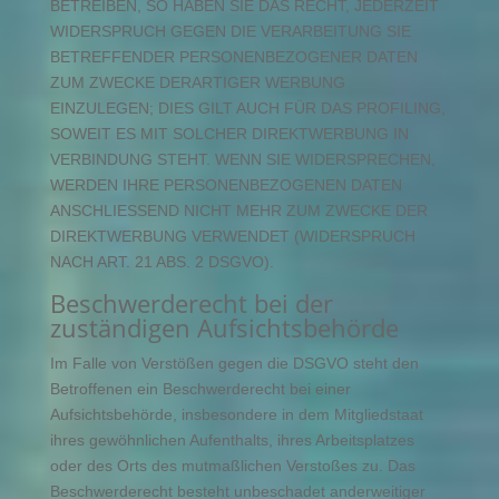
BETREIBEN, SO HABEN SIE DAS RECHT, JEDERZEIT
WIDERSPRUCH GEGEN DIE VERARBEITUNG SIE
BETREFFENDER PERSONENBEZOGENER DATEN
ZUM ZWECKE DERARTIGER WERBUNG
EINZULEGEN; DIES GILT AUCH FÜR DAS PROFILING,
SOWEIT ES MIT SOLCHER DIREKTWERBUNG IN
VERBINDUNG STEHT. WENN SIE WIDERSPRECHEN,
WERDEN IHRE PERSONENBEZOGENEN DATEN
ANSCHLIESSEND NICHT MEHR ZUM ZWECKE DER
DIREKTWERBUNG VERWENDET (WIDERSPRUCH
NACH ART. 21 ABS. 2 DSGVO).
Beschwerderecht bei der
zuständigen Aufsichtsbehörde
Im Falle von Verstößen gegen die DSGVO steht den
Betroffenen ein Beschwerderecht bei einer
Aufsichtsbehörde, insbesondere in dem Mitgliedstaat
ihres gewöhnlichen Aufenthalts, ihres Arbeitsplatzes
oder des Orts des mutmaßlichen Verstoßes zu. Das
Beschwerderecht besteht unbeschadet anderweitiger