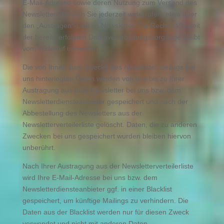
E-Mail-Adresse sowie deren Nutzung zum Versand des
Newsletters können Sie jederzeit widerrufen, etwa über
den „Austragen“-Link im Newsletter. Die Rechtmäßigkeit
der bereits erfolgten Datenverarbeitungsvorgänge bleibt
vom Widerruf unberührt.
Die von Ihnen zum Zwecke des Newsletter-Bezugs bei
uns hinterlegten Daten werden von uns bis zu Ihrer
Austragung aus dem Newsletter bei uns bzw. dem
Newsletterdiensteanbieter gespeichert und nach der
Abbestellung des Newsletters aus der
Newsletterverteilerliste gelöscht. Daten, die zu anderen
Zwecken bei uns gespeichert wurden bleiben hiervon
unberührt.
Nach Ihrer Austragung aus der Newsletterverteilerliste
wird Ihre E-Mail-Adresse bei uns bzw. dem
Newsletterdiensteanbieter ggf. in einer Blacklist
gespeichert, um künftige Mailings zu verhindern. Die
Daten aus der Blacklist werden nur für diesen Zweck
verwendet und nicht mit anderen Daten