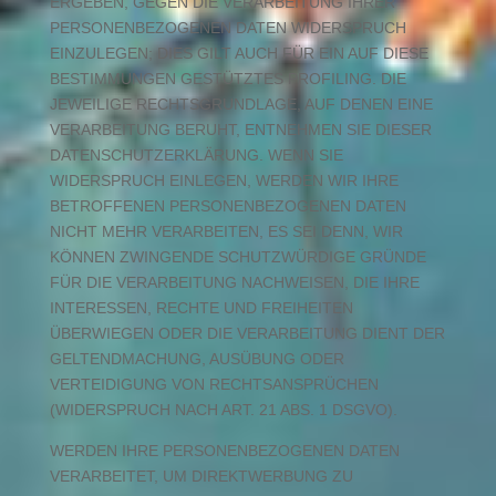
ERGEBEN, GEGEN DIE VERARBEITUNG IHRER
PERSONENBEZOGENEN DATEN WIDERSPRUCH
EINZULEGEN; DIES GILT AUCH FÜR EIN AUF DIESE
BESTIMMUNGEN GESTÜTZTES PROFILING. DIE
JEWEILIGE RECHTSGRUNDLAGE, AUF DENEN EINE
VERARBEITUNG BERUHT, ENTNEHMEN SIE DIESER
DATENSCHUTZERKLÄRUNG. WENN SIE
WIDERSPRUCH EINLEGEN, WERDEN WIR IHRE
BETROFFENEN PERSONENBEZOGENEN DATEN
NICHT MEHR VERARBEITEN, ES SEI DENN, WIR
KÖNNEN ZWINGENDE SCHUTZWÜRDIGE GRÜNDE
FÜR DIE VERARBEITUNG NACHWEISEN, DIE IHRE
INTERESSEN, RECHTE UND FREIHEITEN
ÜBERWIEGEN ODER DIE VERARBEITUNG DIENT DER
GELTENDMACHUNG, AUSÜBUNG ODER
VERTEIDIGUNG VON RECHTSANSPRÜCHEN
(WIDERSPRUCH NACH ART. 21 ABS. 1 DSGVO).
WERDEN IHRE PERSONENBEZOGENEN DATEN
VERARBEITET, UM DIREKTWERBUNG ZU