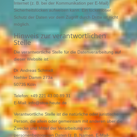
Internet (z. B. bei der Kommunikation per E-Mail)
Sicherheitslücken aufweisen kann. Ein lückenloser
Schutz der Daten vor dem Zugriff durch Dritte ist nicht
möglich.
Hinweis zur verantwortlichen
Stelle
Die verantwortliche Stelle für die Datenverarbeitung auf
dieser Website ist:
Dr. Andreas Schmidt
Niehler Damm 273a
50735 Köln
Telefon: +49 221 43 00 89 31
E-Mail: info@stoa-heute.de
Verantwortliche Stelle ist die natürliche oder juristische
Person, die allein oder gemeinsam mit anderen über die
Zwecke und Mittel der Verarbeitung von
personenbezogenen Daten (z. B. Namen, E-Mail-