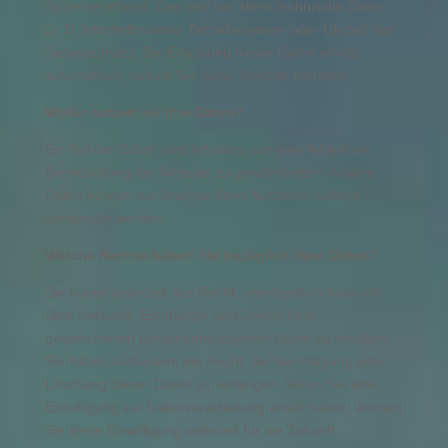
Systeme erfasst. Das sind vor allem technische Daten
(z. B. Internetbrowser, Betriebssystem oder Uhrzeit des
Seitenaufrufs). Die Erfassung dieser Daten erfolgt
automatisch, sobald Sie diese Website betreten.
Wofür nutzen wir Ihre Daten?
Ein Teil der Daten wird erhoben, um eine fehlerfreie
Bereitstellung der Website zu gewährleisten. Andere
Daten können zur Analyse Ihres Nutzerverhaltens
verwendet werden.
Welche Rechte haben Sie bezüglich Ihrer Daten?
Sie haben jederzeit das Recht, unentgeltlich Auskunft
über Herkunft, Empfänger und Zweck Ihrer
gespeicherten personenbezogenen Daten zu erhalten.
Sie haben außerdem ein Recht, die Berichtigung oder
Löschung dieser Daten zu verlangen. Wenn Sie eine
Einwilligung zur Datenverarbeitung erteilt haben, können
Sie diese Einwilligung jederzeit für die Zukunft