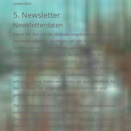
unberührt.
5. Newsletter
Newsletterdaten
Wenn Sie den auf der Website angebotenen Newsletter
beziehen möchten, benötigen wir von Ihnen eine E-Mail-
Adresse sowie Informationen, welche uns die
Überprüfung gestatten, dass Sie der Inhaber der
angegebenen E-Mail-Adresse sind und mit dem
Empfang des Newsletters einverstanden sind. Weitere
Daten werden nicht bzw. nur auf freiwilliger Basis
erhoben. Diese Daten verwenden wir ausschließlich für
den Versand der angeforderten Informationen und
geben diese nicht an Dritte weiter.
Die Verarbeitung der in das Newsletteranmeldeformular
eingegebenen Daten erfolgt ausschließlich auf
Grundlage Ihrer Einwilligung (Art. 6 Abs. 1 lit. a DSGVO).
Die erteilte Einwilligung zur Speicherung der Daten, der