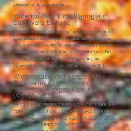
Adressen o. Ä.) entscheidet.
Widerruf Ihrer Einwilligung zur
Datenverarbeitung
Viele Datenverarbeitungsvorgänge sind nur mit Ihrer
ausdrücklichen Einwilligung möglich. Sie können eine
bereits erteilte Einwilligung jederzeit widerrufen. Dazu
reicht eine formlose Mitteilung per E-Mail an uns. Die
Rechtmäßigkeit der bis zum Widerruf erfolgten
Datenverarbeitung bleibt vom Widerruf unberührt.
Widerspruchsrecht gegen die
Datenerhebung in besonderen
Fällen sowie gegen Direktwerbung
(Art. 21 DSGVO)
WENN DIE DATENVERARBEITUNG AUF GRUNDLAGE
VON ART. 6 ABS. 1 LIT. E ODER F DSGVO ERFOLGT,
HABEN SIE JEDERZEIT DAS RECHT, AUS GRÜNDEN,
DIE SICH AUS IHRER BESONDEREN SITUATION