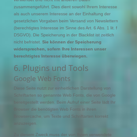
zusammengeführt. Dies dient sowohl Ihrem Interesse
als auch unserem Interesse an der Einhaltung der
gesetzlichen Vorgaben beim Versand von Newslettern
(berechtigtes Interesse im Sinne des Art. 6 Abs. 1 lit. f
DSGVO). Die Speicherung in der Blacklist ist zeitlich
nicht befristet.
Sie können der Speicherung
widersprechen, sofern Ihre Interessen unser
berechtigtes Interesse überwiegen.
6. Plugins und Tools
Google Web Fonts
Diese Seite nutzt zur einheitlichen Darstellung von
Schriftarten so genannte Web Fonts, die von Google
bereitgestellt werden. Beim Aufruf einer Seite lädt Ihr
Browser die benötigten Web Fonts in ihren
Browsercache, um Texte und Schriftarten korrekt
anzuzeigen.
Zu diesem Zweck muss der von Ihnen verwendete