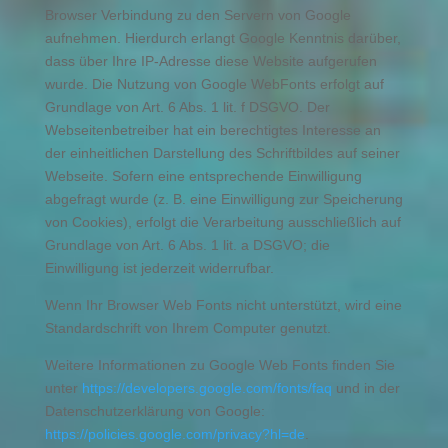
Browser Verbindung zu den Servern von Google
aufnehmen. Hierdurch erlangt Google Kenntnis darüber,
dass über Ihre IP-Adresse diese Website aufgerufen
wurde. Die Nutzung von Google WebFonts erfolgt auf
Grundlage von Art. 6 Abs. 1 lit. f DSGVO. Der
Webseitenbetreiber hat ein berechtigtes Interesse an
der einheitlichen Darstellung des Schriftbildes auf seiner
Webseite. Sofern eine entsprechende Einwilligung
abgefragt wurde (z. B. eine Einwilligung zur Speicherung
von Cookies), erfolgt die Verarbeitung ausschließlich auf
Grundlage von Art. 6 Abs. 1 lit. a DSGVO; die
Einwilligung ist jederzeit widerrufbar.
Wenn Ihr Browser Web Fonts nicht unterstützt, wird eine
Standardschrift von Ihrem Computer genutzt.
Weitere Informationen zu Google Web Fonts finden Sie
unter
https://developers.google.com/fonts/faq
und in der
Datenschutzerklärung von Google:
https://policies.google.com/privacy?hl=de
.