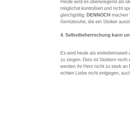
Heute wird es überwiegend als ide
möglichst kontrolliert und nicht s
gleichgültig.
DENNOCH
machen W
Gemütsruhe, die ein Stoiker ausstr
4. Selbstbeherrschung kann uns
Es wird heute als erstrebenswert
zu zeigen. Dies ist Stoikern nich
werden ihr Herz nicht zu stark an
echten Liebe nicht entgegen, auc
5. Pragmatismus ist wenig roma
In der allgemeinen Meinung wird 
bewertet als eine effiziente An
des Hundes, der an einen Strick 
Wunsch verbunden ist, das Tier m