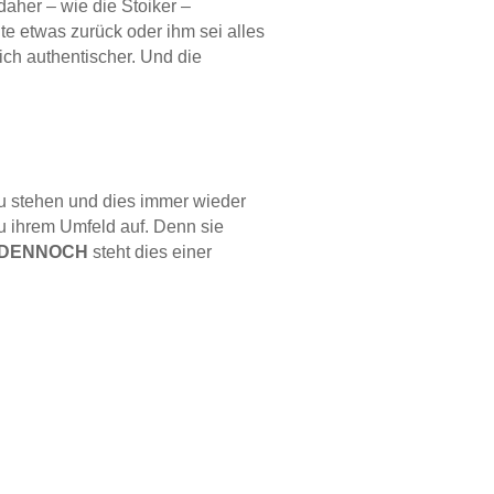
aher – wie die Stoiker –
lte etwas zurück oder ihm sei alles
ch authentischer. Und die
zu stehen und dies immer wieder
zu ihrem Umfeld auf. Denn sie
DENNOCH
steht dies einer
es Schicksal deutlich positiver
en, dass das literarische
Bild
ten Betrachtern heute mit dem
nn oder zusammenbricht. Beide