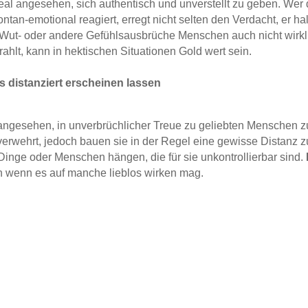
al angesehen, sich authentisch und unverstellt zu geben. Wer d
pontan-emotional reagiert, erregt nicht selten den Verdacht, er ha
ut- oder andere Gefühlsausbrüche Menschen auch nicht wirkli
ahlt, kann in hektischen Situationen Gold wert sein.
 distanziert erscheinen lassen
 angesehen, in unverbrüchlicher Treue zu geliebten Menschen 
t verwehrt, jedoch bauen sie in der Regel eine gewisse Distanz 
 Dinge oder Menschen hängen, die für sie unkontrollierbar sind.
h wenn es auf manche lieblos wirken mag.
ntisch
eine heroische Auflehnung von Menschen gegen ihr vermeintlich
passung an Gegebenheiten. So muss man wohl auch davon ausgeh
angebunden hinter einem Pferdefuhrwerk herläuft
, von den meis
öge so lange an seinem Strick zerren, bis es sich befreien ka