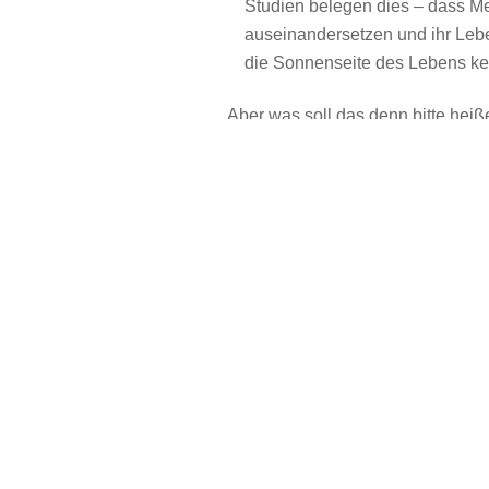
Studien belegen dies – dass Me
auseinandersetzen und ihr Lebe
die Sonnenseite des Lebens ke
Aber was soll das denn bitte hei
freuen?
Glücklich-sein ist eine innere H
Um es ganz klar zu sagen: Man m
Es geht darum, wie wir – mit stoi
Aus vielen Erfahrungsberichten w
des Reifens an einem Unglück set
ansehen, der wir mit der Zuversic
Die Stoiker sind überzeugt: Das 
eine innere Haltung. Was die Sto
Befriedigung, die daraus entsteh
einen persönlichen Reifeprozess,
lassen, sondern an denen wir un