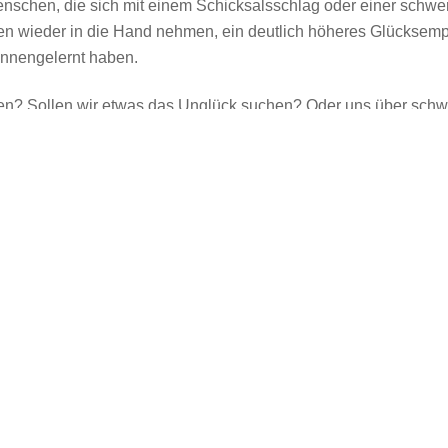
nschen, die sich mit einem Schicksalsschlag oder einer schwe
n wieder in die Hand nehmen, ein deutlich höheres Glücksempf
nnengelernt haben.
ßen? Sollen wir etwas das Unglück suchen? Oder uns über sch
altung
öchte niemandem ein Unglück wünschen, das mit Leid verbunden
scher Haltung – auf Unglück und Leid, das uns widerfährt, reagie
issen wir: Durch ein Unglück kann ein innerer
Reifeprozess
aus
zt aber voraus, dass wir uns dem Unglück stellen, dass wir es 
ht, es zu bewältigen, begegnen.
Empfinden von Glück ist kein Zustand, der von äußeren Gescheh
iker
Eudaimonia
nennen, ist etwas, das man nur in sich selbst fin
t, dass man
sein eigenes Potenzial voll ausschöpft
. Dies erfo
 der wichtige Impulse durch Unglücksmomente erfährt, durch die
s (immer wieder) aufrichten und wachsen. Dabei entstehen Ve