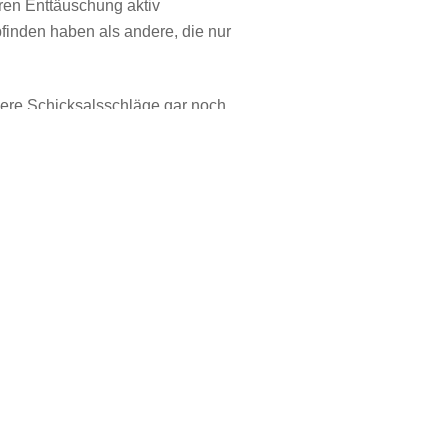
ren Enttäuschung aktiv
inden haben als andere, die nur
were Schicksalsschläge gar noch
 ist! Darum geht es auch nicht.
ren.
gelöst werden. Die Erfahrung
als eine Herausforderung
nissen abhängig ist, sondern
det. Es ist eine innere
rdert eine innere Entwicklung und
 wir uns nicht niederdrücken
rwundungen und Narben bleiben