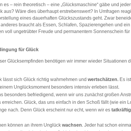
 es – rein theoretisch – eine „Glücksmaschine“ gäbe und jede
 aus? Wäre dies überhaupt erstrebenswert? In Umfragen reagie
rstellung eines dauerhaften Glückszustands geht. Zwar benei
 anderes braucht als Essen, Schlafen, Spazierengehen und ein p
n voll ungetrübter Freude und permanentem Sonnenschein für d
edingung für Glück
nser Glücksempfinden benötigen wir immer wieder Situationen d
ck lässt sich Glück richtig wahrnehmen und
wertschätzen.
Es ist
einem Unglücksmoment besonders intensiv erleben lässt.
 uns besonders befriedigend, wenn wir uns zunächst großen An
erreichen. Glück, das uns einfach in den Schoß fällt (wie ein L
nge nach. Denn Glück erscheint nur echt, wenn wir es
tatkräfti
chen können an ihrem Unglück
wachsen
. Jeder hat schon einm