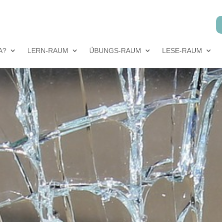
A?
LERN-RAUM
ÜBUNGS-RAUM
LESE-RAUM