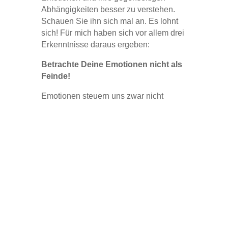
Abhängigkeiten besser zu verstehen.
Schauen Sie ihn sich mal an. Es lohnt
sich! Für mich haben sich vor allem drei
Erkenntnisse daraus ergeben:
Betrachte Deine Emotionen nicht als
Feinde!
Emotionen steuern uns zwar nicht
direkt, aber sie beeinflussen unser
Verhalten. Dabei können sie etwas
erschreckend Dämonisches und
Destruktives haben – wenn einen die
Wut gepackt hält oder die Angst einen
überkommt oder der Neid einen
zerfrisst. Daher wird in manchen Stoa-
Lehrbüchern der „Kampf gegen die
Emotionen“ schon fast wie ein Feldzug
mit strategisch-militärischer Präzision
geplant und durchgeführt. Und am Ende