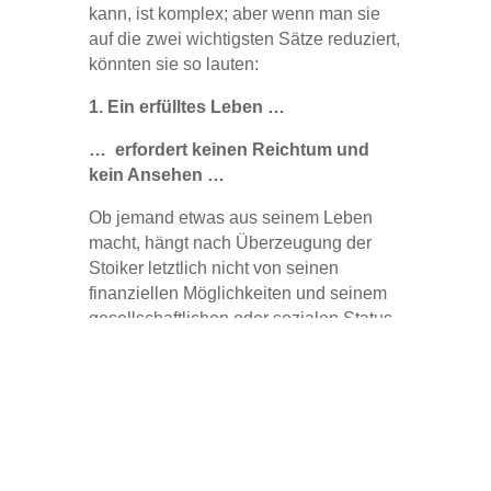
kann, ist komplex; aber wenn man sie
auf die zwei wichtigsten Sätze reduziert,
könnten sie so lauten:
1. Ein erfülltes Leben …
… erfordert keinen Reichtum und
kein Ansehen …
Ob jemand etwas aus seinem Leben
macht, hängt nach Überzeugung der
Stoiker letztlich nicht von seinen
finanziellen Möglichkeiten und seinem
gesellschaftlichen oder sozialen Status
ab. Dies mag in manchen Fällen
hilfreich sein, steht jedoch in anderen
Fällen echter Lebenszufriedenheit im
Weg und ist daher für Stoiker mit Blick
auf das Ziel der
Eudaimonia
im
Ergebnis ohne Belang. Denn ein gutes