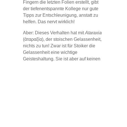
Fingern die letzten Folien erstellt, gibt
der tiefenentspannte Kollege nur gute
Tipps zur Entschleunigung, anstatt zu
helfen. Das nervt wirklich!
Aber: Dieses Verhalten hat mit
Ataraxia
(ἀταραξία), der stoischen Gelassenheit,
nichts zu tun! Zwar ist für Stoiker die
Gelassenheit eine wichtige
Geisteshaltung. Sie ist aber auf keinen
Fall mit Gleichgültigkeit oder
Teilnahmslosigkeit zu verwechseln.
Auch wenn Stoiker gerne Bilder
benutzen wie eine „innere Burg“ oder
einen „Fels in der Brandung“ („Sei wie
ein Fels, an dem sich beständig die
Wellen brechen.“ Mark Aurel), wäre es
doch ein Missverständnis, wenn
dadurch der Eindruck von
Gleichgültigkeit oder einer „Ist mir egal“