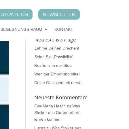
STOA-BLOG
NEWSLETTER
BEGEGNUNGS-RAUM
KONTAKT
Neueste Beiträge
Zähme Deinen Drachen!
Seien Sie „Possibilist“
Resilienz in der Stoa
Weniger Empörung bitte!
Deine Gelassenheit nervt!
Neueste Kommentare
Eva-Maria Hasch
zu
Was
Stoiker aus Gartenarbeit
lernen können
Lucas
zu
Was Stoiker aus