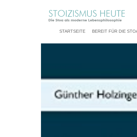
10
STARTSEITE
BEREIT FÜR DIE STO
von
arno
|
Mai 4, 2020