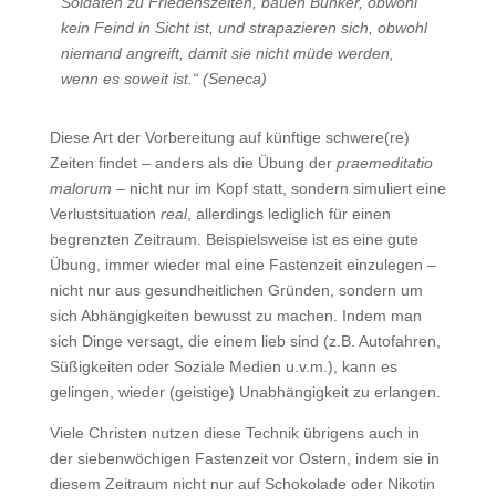
Soldaten zu Friedenszeiten, bauen Bunker, obwohl
kein Feind in Sicht ist, und strapazieren sich, obwohl
niemand angreift, damit sie nicht müde werden,
wenn es soweit ist.“ (Seneca)
Diese Art der Vorbereitung auf künftige schwere(re)
Zeiten findet – anders als die Übung der
praemeditatio
malorum
– nicht nur im Kopf statt, sondern simuliert eine
Verlustsituation
real
, allerdings lediglich für einen
begrenzten Zeitraum. Beispielsweise ist es eine gute
Übung, immer wieder mal eine Fastenzeit einzulegen –
nicht nur aus gesundheitlichen Gründen, sondern um
sich Abhängigkeiten bewusst zu machen. Indem man
sich Dinge versagt, die einem lieb sind (z.B. Autofahren,
Süßigkeiten oder Soziale Medien u.v.m.), kann es
gelingen, wieder (geistige) Unabhängigkeit zu erlangen.
Viele Christen nutzen diese Technik übrigens auch in
der siebenwöchigen Fastenzeit vor Ostern, indem sie in
diesem Zeitraum nicht nur auf Schoko­lade oder Nikotin