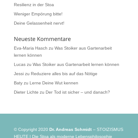
Resilienz in der Stoa
Weniger Empörung bitte!
Deine Gelassenheit nervt!
Neueste Kommentare
Eva-Maria Hasch
zu
Was Stoiker aus Gartenarbeit
lernen können
Lucas
zu
Was Stoiker aus Gartenarbeit lernen können
Jessi
zu
Reduziere alles bis auf das Nötige
Baty
zu
Lerne Deine Wut kennen
Dieter Lichte
zu
Der Tod ist sicher – und danach?
© Copyright 2020
Dr. Andreas Schmidt
– STOIZISMUS
HEUTE | Die Stoa als moderne Lebensphilosophie