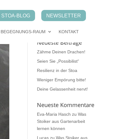
STOA-BLOG
NEWSLETTER
BEGEGNUNGS-RAUM
KONTAKT
Neueste Beiträge
Zähme Deinen Drachen!
Seien Sie „Possibilist“
Resilienz in der Stoa
Weniger Empörung bitte!
Deine Gelassenheit nervt!
Neueste Kommentare
Eva-Maria Hasch
zu
Was
Stoiker aus Gartenarbeit
lernen können
Lucas
zu
Was Stoiker aus