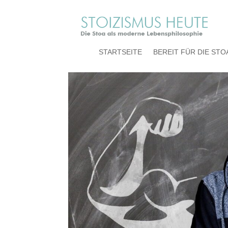
man-g91b73ea5b_192
STARTSEITE
BEREIT FÜR DIE STO
von
stoa-heute
|
Aug. 27, 2022
|
0 Kommentare