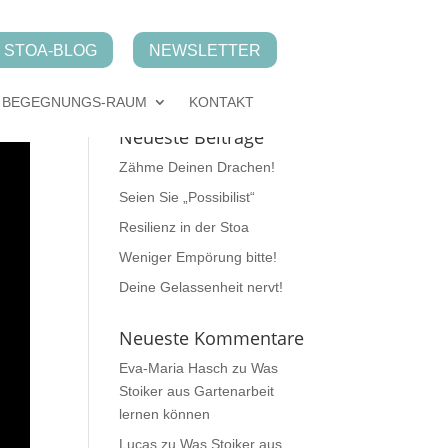
STOA-BLOG
NEWSLETTER
BEGEGNUNGS-RAUM
KONTAKT
Neueste Beiträge
Zähme Deinen Drachen!
Seien Sie „Possibilist“
Resilienz in der Stoa
Weniger Empörung bitte!
Deine Gelassenheit nervt!
Neueste Kommentare
Eva-Maria Hasch
zu
Was
Stoiker aus Gartenarbeit
lernen können
Lucas
zu
Was Stoiker aus