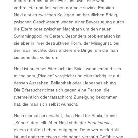
andere bereits haben. Es ist insoweit eine weit
verbreitete und fast schon normale soziale Emotion.
Neid gibt es zwischen Kollegen um beruflichen Erfolg,
zwischen Geschwistern wegen einer Bevorzugung durch
die Eltern oder zwischen Nachbarn um den neuen
Swimmingpool im Garten. Besonders problematisch ist
sie aber in ihrer destruktiven Form, der Missgunst, bei
der man möchte, dass andere die Dinge, um die man
sie beneidet, verlieren.
Neid ist auch bei Eifersucht im Spiel, wenn jemand sich
mit seinem „Rivalen“ vergleicht und eifersüchtig ist auf
dessen Aussehen, Beliebtheit oder Liebesbeziehung.
Die Eifersucht richtet sich gegen eine Person, die
(vermeintlich oder tatsächlich) Zuneigung bekommen
hat, die man sich selbst wünscht.
Noch einmal sei erwähnt, dass Neid für Stoiker keine
„Sünde“ darstellt. Aber Neid steht der
Eudaimonia
,
einem erfüllten Leben, entgegen. Denn wer neiderfüllt
ist und anderen etwas nicht gönnt, verspürt Gefühle von