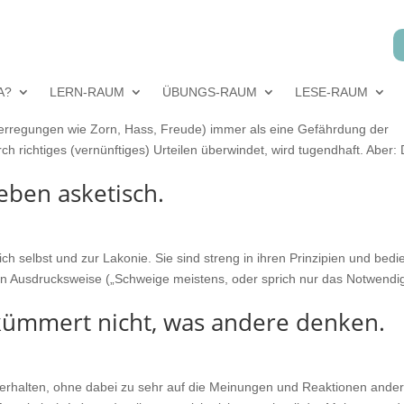
 unterdrücken jede Emotion.
A?
LERN-RAUM
ÜBUNGS-RAUM
LESE-RAUM
ütserregungen wie Zorn, Hass, Freude) immer als eine Gefährdung der
h richtiges (vernünftiges) Urteilen überwindet, wird tugendhaft. Aber:
leben asketisch.
sich selbst und zur Lakonie. Sie sind streng in ihren Prinzipien und bed
en Ausdrucksweise („Schweige meistens, oder sprich nur das Notwendi
 kümmert nicht, was andere denken.
zu verhalten, ohne dabei zu sehr auf die Meinungen und Reaktionen ande