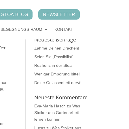
STOA-BLOG
NEWSLETTER
BEGEGNUNGS-RAUM
KONTAKT
Neueste Beiträge
 Der
Zähme Deinen Drachen!
Seien Sie „Possibilist“
Resilienz in der Stoa
Weniger Empörung bitte!
ienen
Deine Gelassenheit nervt!
ge,
Neueste Kommentare
Eva-Maria Hasch
zu
Was
Stoiker aus Gartenarbeit
lernen können
rer
Lucas
zu
Was Stoiker aus