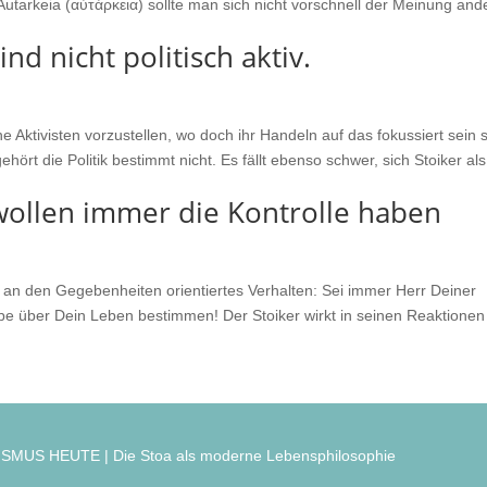
utarkeia (αὐτάρκεια) sollte man sich nicht vorschnell der Meinung and
nd nicht politisch aktiv.
sche Aktivisten vorzustellen, wo doch ihr Handeln auf das fokussiert sein s
hört die Politik bestimmt nicht. Es fällt ebenso schwer, sich Stoiker als
 wollen immer die Kontrolle haben
es, an den Gegebenheiten orientiertes Verhalten: Sei immer Herr Deiner
ebe über Dein Leben bestimmen! Der Stoiker wirkt in seinen Reaktionen
SMUS HEUTE | Die Stoa als moderne Lebensphilosophie