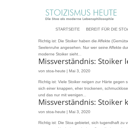
Missverständnis: Stoiker
STARTSEITE
BEREIT FÜR DIE STO
von
stoa-heute
|
Mai 3, 2020
Richtig ist: Die Stoiker haben die Affekte (Gem
Seelenruhe angesehen. Nur wer seine Affekte durc
moderne Stoiker sieht...
Missverständnis: Stoiker 
von
stoa-heute
|
Mai 3, 2020
Richtig ist: Viele Stoiker neigen zur Härte gegen 
sich einer knappen, eher trockenen, schmucklos
und das nur mit wenigen...
Missverständnis: Stoiker
von
stoa-heute
|
Mai 3, 2020
Richtig ist: Die Stoa gebietet, sich tugendhaft 